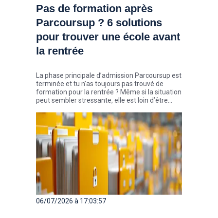
Pas de formation après
Parcoursup ? 6 solutions
pour trouver une école avant
la rentrée
La phase principale d’admission Parcoursup est
terminée et tu n’as toujours pas trouvé de
formation pour la rentrée ? Même si la situation
peut sembler stressante, elle est loin d’être
exceptionnelle. Chaque année, des milliers de
candidats décrochent une place au cours de
l’été, parfois seulement quelques semaines
avant la rentrée. Zoom sur 6 solutions pour
trouver ton école pour la rentrée.
06/07/2026 à 17:03:57