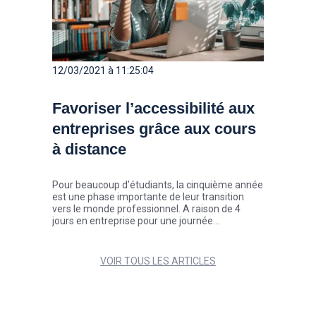
12/03/2021 à 11:25:04
Favoriser l’accessibilité aux
entreprises grâce aux cours
à distance
Pour beaucoup d’étudiants, la cinquième année
est une phase importante de leur transition
vers le monde professionnel. A raison de 4
jours en entreprise pour une journée
d’enseignement, l’ISCOM donne désormais la
possibilité aux étudiants des filières MMI
(Marque et Management de l’Innovation), Créa
VOIR TOUS LES ARTICLES
360° et International de suivre leurs cours à
distance.