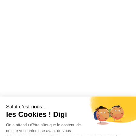
-
De respecter un cahier des charges
-
Etc.
Toutefois, suivre une formation en graphisme
ouvre la porte à de nombreux autres métiers qui
touchent de près ou de loin à ce domaine :
Illustrateur
Maquettiste
Web Designer
Directeur artistique
Infographiste
Designer packaging