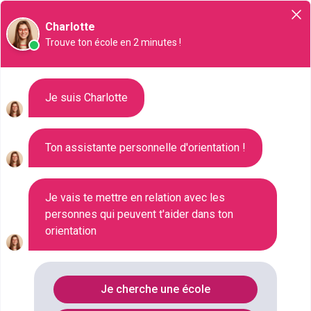
Orientation
Charlotte
Trouve ton école en 2 minutes !
Formation graphisme
Je suis Charlotte
Vous souhaitez suivre une
formation en graphisme
Ton assistante personnelle d'orientation !
? Ce secteur propose plusieurs métiers différents,
tous en lien avec l’image, le design et le dessin. Si
Je vais te mettre en relation avec les
vous souhaitez devenir designer graphique,
personnes qui peuvent t'aider dans ton
dessinateur maquettiste ou encore web designer,
orientation
vous devriez suivre une formation dans le
graphisme.
Je cherche une école
Dans cet article, nous parlerons des formations du