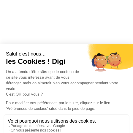
Les villes en France où faire un
Licence Finance
Caen
(
1
)
Aubière
(
1
)
Rennes
(
1
)
Publicité sur le réseau digiSchool