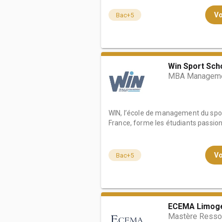
Vo
Bac+5
Win Sport Sch
MBA Managemen
WIN, l’école de management du spor
France, forme les étudiants passionn
Vo
Bac+5
ECEMA Limog
Mastère Resso