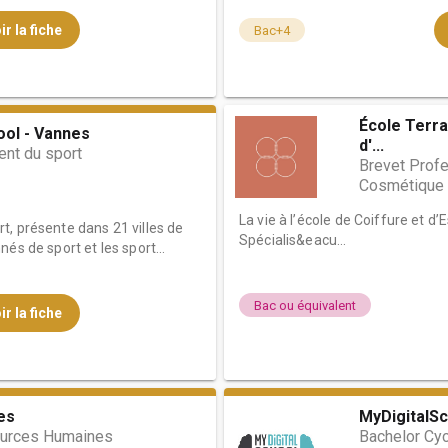
ir la fiche
Bac+4
École Terra
ool - Vannes
d'...
t du sport
Brevet Profe
Cosmétique 
La vie à l’école de Coiffure et d’
t, présente dans 21 villes de
Spécialis&eacu...
és de sport et les sport...
Bac ou équivalent
ir la fiche
es
MyDigitalSc
urces Humaines
Bachelor Cy