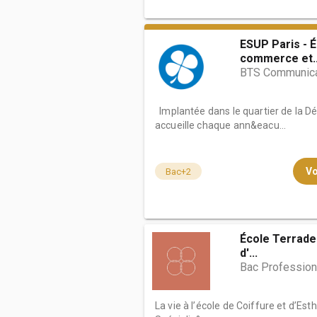
ESUP Paris - 
commerce et..
BTS Communica
Implantée dans le quartier de la D
accueille chaque ann&eacu...
Vo
Bac+2
École Terrade 
d'...
Bac Profession
La vie à l’école de Coiffure et d’Est