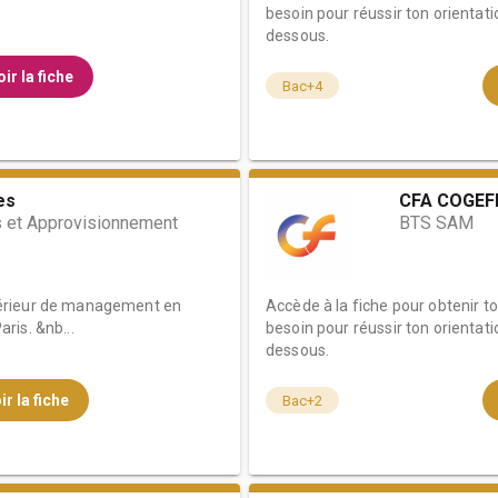
besoin pour réussir ton orientati
dessous.
ir la fiche
Bac+4
es
CFA COGEF
 et Approvisionnement
BTS SAM
érieur de management en
Accède à la fiche pour obtenir t
ris. &nb...
besoin pour réussir ton orientati
dessous.
ir la fiche
Bac+2