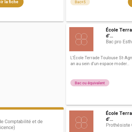
ir la fiche
Bac+5
École Terra
d'...
Bac pro Est
L'École Terrade Toulouse St-Agn
an au sein d'un espace moder...
Bac ou équivalent
École Terra
d'...
e Comptabilité et de
Prothésiste 
licence)