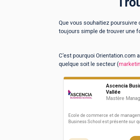
Tro
Que vous souhaitiez poursuivre o
BTS
Écoles
Masters
toujours simple de trouver une f
Licences pro
Articles
CAP
C'est pourquoi Orientation.com a
Bac pro
quelque soit le secteur (
marketin
Bachelors
Ascencia Busi
Vallée
Mastère Manage
Ecole de commerce et de manageme
Business School est présente sur qua