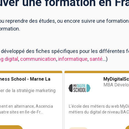
uver une formation en Fr
u reprendre des études, ou encore suivre une formation p
ormation.
 développé des fiches spécifiques pour les différentes 
g digital
,
communication
,
informatique
,
santé
...)
ness School - Marne La
MyDigitalSc
MBA Dévelop
r de la stratégie marketing
nt en alternance, Ascencia
L'école des métiers du web MyDig
tre sites en Ile-de-Fr...
métiers du digital de niveau BAC 