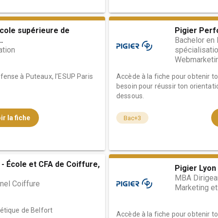
École supérieure de
Pigier Per
.
Bachelor en
tion
spécialisati
Webmarketi
éfense à Puteaux, l’ESUP Paris
Accède à la fiche pour obtenir t
besoin pour réussir ton orientati
dessous.
ir la fiche
Bac+3
- École et CFA de Coiffure,
Pigier Lyon
MBA Dirigean
nel Coiffure
Marketing et
hétique de Belfort
Accède à la fiche pour obtenir t