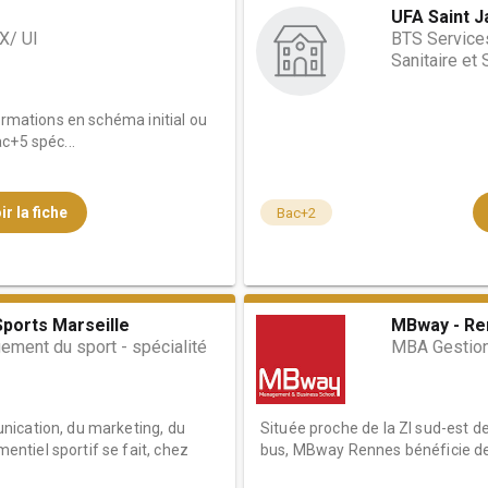
UFA Saint 
UX/ UI
BTS Service
Sanitaire et 
ormations en schéma initial ou
c+5 spéc...
ir la fiche
Bac+2
ports Marseille
MBway - Re
ment du sport - spécialité
MBA Gestion
nication, du marketing, du
Située proche de la ZI sud-est d
tiel sportif se fait, chez
bus, MBway Rennes bénéficie des