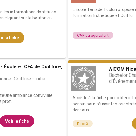
L’Ecole Terrade Toulon propose 
es les informations dont tu as
formation Esthétique et Coiffu...
n cliquant sur le bouton ci-
CAP ou équivalent
ir la fiche
- École et CFA de Coiffure,
AICOM Nic
Bachelor Cha
nnel Coiffure - initial
d’Événement
tteUne ambiance conviviale,
Accède à la fiche pour obtenir t
 prof...
besoin pour réussir ton orientati
dessous.
Voir la fiche
Bac+3