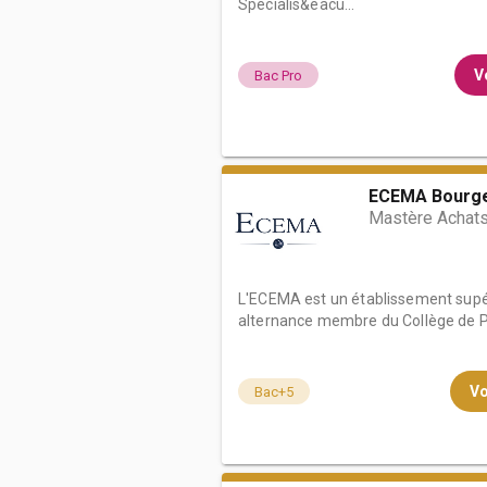
Spécialis&eacu...
Vo
Bac Pro
ECEMA Bourg
Mastère Achats
L'ECEMA est un établissement sup
alternance membre du Collège de Pa
Vo
Bac+5