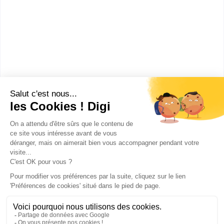
Villeneuve-d'Ascq
(
13
)
Blagnac
(
11
)
Brest
(
10
)
Metz
(
10
)
Grenoble
(
10
)
Avignon
(
10
)
VOIR PLUS DE VILLES
Lille
(
9
)
Montpellier
(
9
)
Perpignan
(
9
)
Rennes
(
8
)
Orsay
(
8
)
Publicité sur le réseau digiSchool