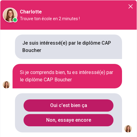
Orientation
Charlotte
Trouve ton école en 2 minutes !
CAP Boucher
Je suis intéressé(e) par le diplôme CAP
NIVEAU SCOLAIRE
Boucher
CAP OU ÉQUIVALENT
SECTEUR D'ACTIVITÉ
MARKETING
Si je comprends bien, tu es intéressé(e) par
DURÉE
le diplôme CAP Boucher
2 ANNÉES
COMBIEN
131 ÉCOLES
Oui c'est bien ça
Liste des CAP
Non, essaye encore
Qu'est ce que le CAP Boucher ?