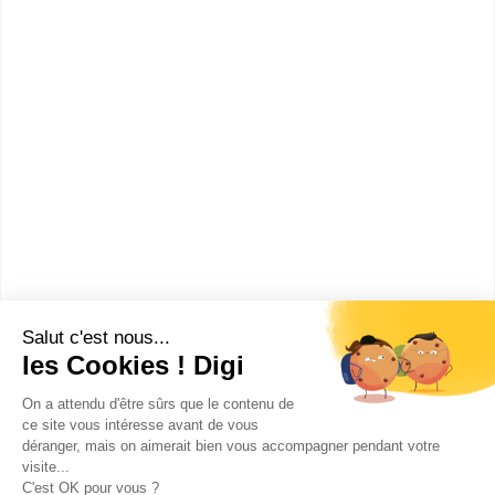
Ambérieu-en-Bugey
(
2
)
Versailles
(
2
)
Ajaccio
(
1
)
Furiani
(
1
)
Cunac
(
1
)
Rodez
(
1
)
Angers
(
1
)
Groisy
(
1
)
Arras
(
1
)
VOIR PLUS DE VILLES
Avignon
(
1
)
Bayonne
(
1
)