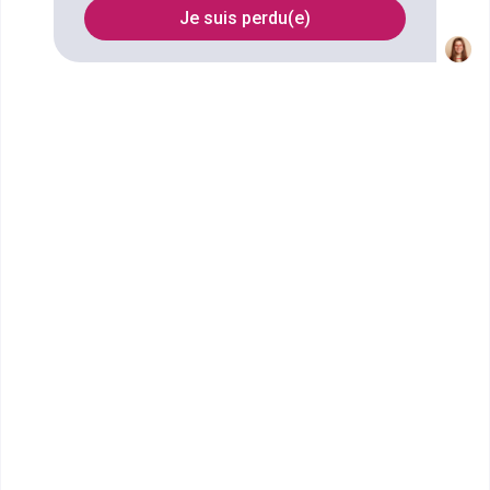
sélectionner les résultats les plus pertinents en fonction
Je suis perdu(e)
de vos souhaits (à venir bientôt).
FILTRES
Nom
Filtrer
ITIC Paris
Des formations supérieures post bac à bac+5
(diplômes d'état et européen)
Je souhaite être recontacté(e) par cette école