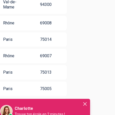
Val-de-
94300
Marne
Rhône
69008
Paris
75014
Rhône
69007
Paris
75013
Paris
75005
Paris
75011
Charlotte
Trouve ton école en 2 minutes !