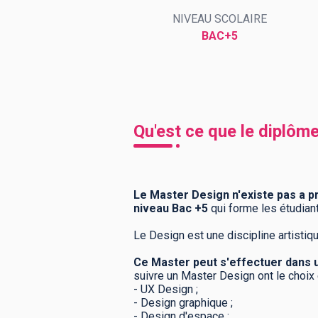
NIVEAU SCOLAIRE
BAC+5
BTS
Écoles
Masters
Licences pro
Articles
CAP
Qu'est ce que le diplôm
Bac pro
Bachelors
Le Master Design n'existe pas a p
niveau Bac +5
qui forme les étudiant
Le Design est une discipline artistiqu
Ce Master peut s'effectuer dans u
suivre un Master Design ont le choix
- UX Design ;
- Design graphique ;
- Design d'espace ;