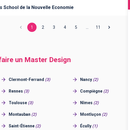
ss School de la Nouvelle Economie
1
2
3
4
5
…
11
 faire un Master Design
Clermont-Ferrand
(
3
)
Nancy
(
2
)
Rennes
(
3
)
Compiègne
(
2
)
Toulouse
(
3
)
Nîmes
(
2
)
Montauban
(
2
)
Montluçon
(
2
)
Saint-Étienne
(
2
)
Écully
(
1
)