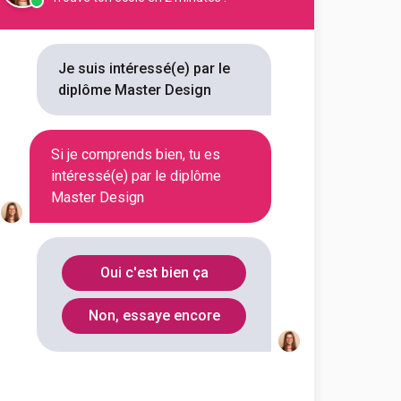
Paris
75015
Je suis intéressé(e) par le
diplôme Master Design
Si je comprends bien, tu es
intéressé(e) par le diplôme
Master Design
Pérols
(
1
)
Oui c'est bien ça
Dammartin-sur-
(
1
)
Tigeaux
Non, essaye encore
Chantepie
(
1
)
Paris 13
(
1
)