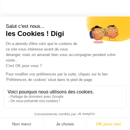
Dans le paysage des grandes écoles
d’ingénieurs, certaines sont généralistes et
d’autres spécialisées.
Dans les grandes écoles généralistes, les
élèves vont toucher à plusieurs disciplines.
Les diplômés sont donc polyvalents et
reconnus pour leur capacité d’adaptation dans
tous types de secteurs. Si vous n’avez pas
une idée précise de ce que vous souhaitez
faire, cette voie peut être une bonne
alternative.
Les grandes écoles spécialisées vont quant à elles
vous permettre d’acquérir une véritable expertise
dans un secteur précis : informatique, robotique,
mécanique, aéronautique, chimie, biologie,
agroalimentaire ou encore génie civil, il en existe de