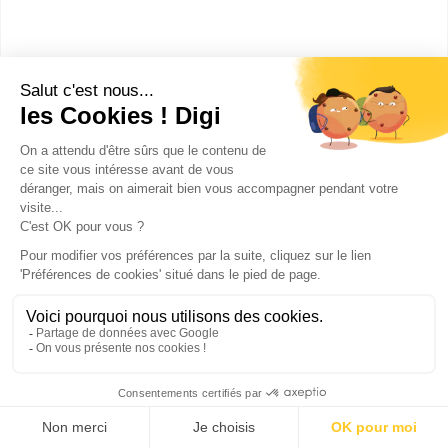
Montpellier
(
147
)
Lille
(
114
)
Pérols
(
90
)
Nice
(
63
)
Labège
(
50
)
Strasbourg
(
49
)
Valbonne
(
27
)
Blagnac
(
20
)
Grenoble
(
19
)
Boulogne-Billancourt
(
17
)
Schiltigheim
(
14
)