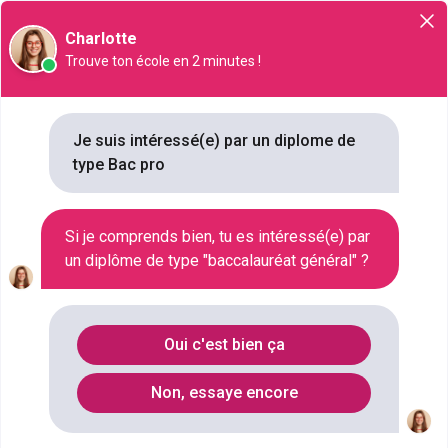
Orientation
Charlotte
Trouve ton école en 2 minutes !
Bac Pro
Je suis intéressé(e) par un diplome de
type Bac pro
Un
Bac Pro
, ou
Baccalauréat Professionnel
, est un
diplôme français qui prépare principalement à entrer
Si je comprends bien, tu es intéressé(e) par
directement dans la vie professionnelle. Le Bac Pro
un diplôme de type "baccalauréat général" ?
est un diplôme national qui se prépare en trois ans. Il
combine enseignement général, technologique et
pratique professionnelle, en alternant souvent des
Oui c'est bien ça
périodes en classe avec des stages en entreprise.
Non, essaye encore
A l’issue de la formation, les étudiants obtiendront
un niveau 4 soit l’équivalent d’un baccalauréat.