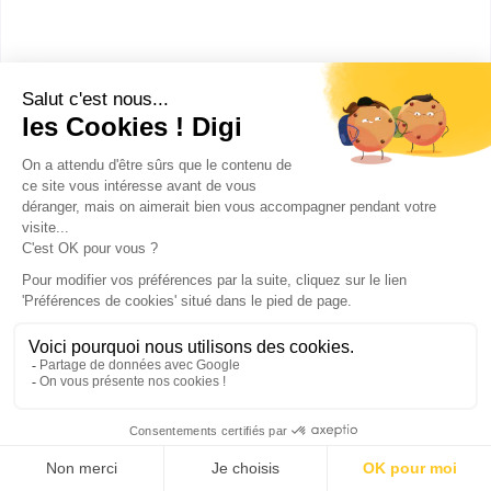
Toulouse
(
105
)
Bordeaux
(
79
)
Nice
(
76
)
Nantes
(
74
)
Amiens
(
61
)
Besançon
(
61
)
Rennes
(
59
)
Dijon
(
58
)
Montpellier
(
56
)
Reims
(
54
)
Saint-Denis
(
54
)