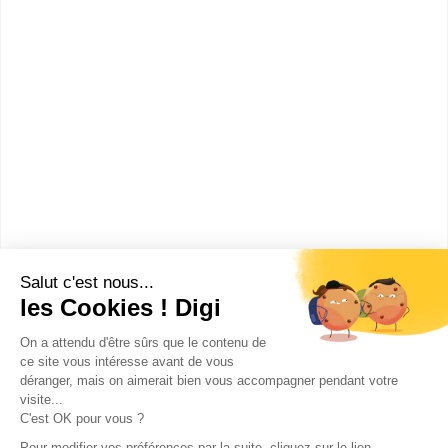
Brevet Professionnel
Certificat d’Aptitude Professionnelle (CAP)
Classe préparatoire aux grandes écoles (CPGE)
Diplôme de Comptabilité et de Gestion (DCG)
Diplôme école d’Ingénieur
Diplôme National des Métiers d’art et de Design
(DN MADE)
Diplôme Supérieur de Comptabilité et de Gestion
(DSCG)
Licence
Licence Professionnelle
Master
Master of Science (MSc)
Mastère Spécialisé