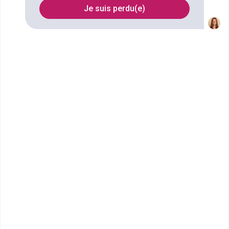
Je suis perdu(e)
choix d'une
école
ou d'une
université
. Sur cette page, nous
vous présentons une liste des diplômes en France.
FILTRES
Nom
Filtrer
Bac pro Agora
Le Bac pro Assistance à la gestion des organisations
et de leurs activités ou AGORA (ex Bac pro Gestion-
Administration) prép...