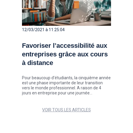
12/03/2021 à 11:25:04
Favoriser l’accessibilité aux
entreprises grâce aux cours
à distance
Pour beaucoup d’étudiants, la cinquième année
est une phase importante de leur transition
vers le monde professionnel. A raison de 4
jours en entreprise pour une journée
d’enseignement, l’ISCOM donne désormais la
possibilité aux étudiants des filières MMI
(Marque et Management de l’Innovation), Créa
VOIR TOUS LES ARTICLES
360° et International de suivre leurs cours à
distance.