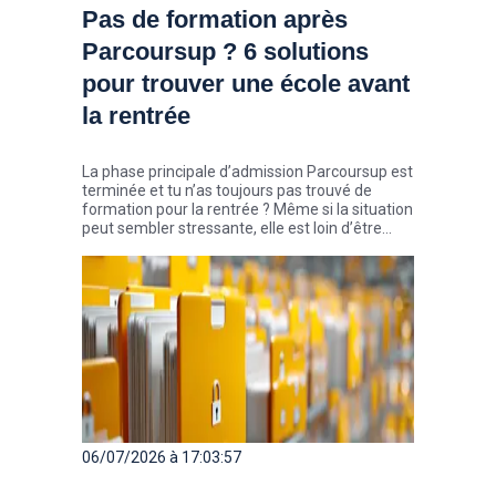
Pas de formation après
Parcoursup ? 6 solutions
pour trouver une école avant
la rentrée
La phase principale d’admission Parcoursup est
terminée et tu n’as toujours pas trouvé de
formation pour la rentrée ? Même si la situation
peut sembler stressante, elle est loin d’être
exceptionnelle. Chaque année, des milliers de
candidats décrochent une place au cours de
l’été, parfois seulement quelques semaines
avant la rentrée. Zoom sur 6 solutions pour
trouver ton école pour la rentrée.
06/07/2026 à 17:03:57