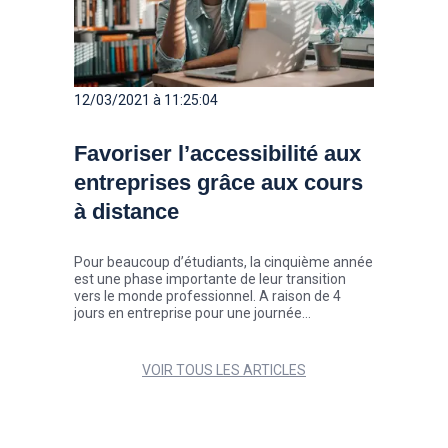
12/03/2021 à 11:25:04
Favoriser l’accessibilité aux
entreprises grâce aux cours
à distance
Pour beaucoup d’étudiants, la cinquième année
est une phase importante de leur transition
vers le monde professionnel. A raison de 4
jours en entreprise pour une journée
d’enseignement, l’ISCOM donne désormais la
possibilité aux étudiants des filières MMI
(Marque et Management de l’Innovation), Créa
VOIR TOUS LES ARTICLES
360° et International de suivre leurs cours à
distance.