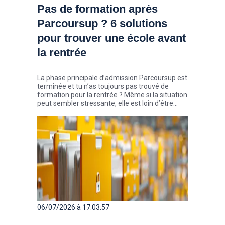
Pas de formation après
Parcoursup ? 6 solutions
pour trouver une école avant
la rentrée
La phase principale d’admission Parcoursup est
terminée et tu n’as toujours pas trouvé de
formation pour la rentrée ? Même si la situation
peut sembler stressante, elle est loin d’être
exceptionnelle. Chaque année, des milliers de
candidats décrochent une place au cours de
l’été, parfois seulement quelques semaines
avant la rentrée. Zoom sur 6 solutions pour
trouver ton école pour la rentrée.
06/07/2026 à 17:03:57