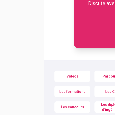
Discute avec
BTS
Écoles
Masters
Licences pro
Articles
CAP
Bac pro
Bachelors
Videos
Parcou
Les formations
Les 
Les dip
Les concours
d'ingén