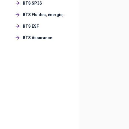
BTS SP3S
BTS Fluides, énergie,
domotique
BTS ESF
BTS Assurance