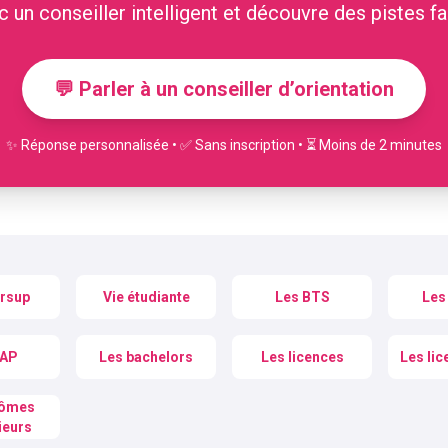
 un conseiller intelligent et découvre des pistes fa
💬 Parler à un conseiller d’orientation
✨ Réponse personnalisée • ✅ Sans inscription • ⏳ Moins de 2 minutes
rsup
Vie étudiante
Les BTS
Les
CAP
Les bachelors
Les licences
Les lic
lômes
ieurs