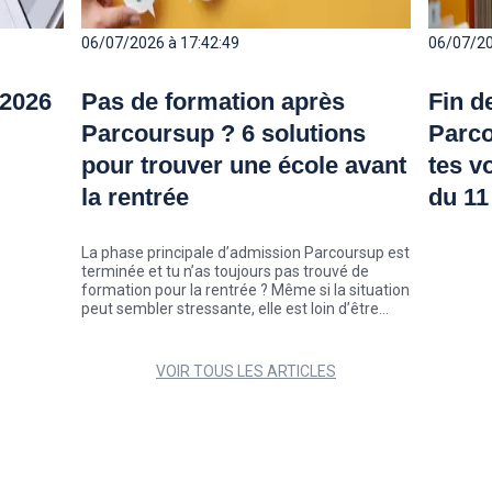
06/07/2026 à 17:42:49
06/07/20
 2026
Pas de formation après
Fin d
Parcoursup ? 6 solutions
Parco
pour trouver une école avant
tes v
la rentrée
du 11 
La phase principale d’admission Parcoursup est
terminée et tu n’as toujours pas trouvé de
formation pour la rentrée ? Même si la situation
peut sembler stressante, elle est loin d’être
exceptionnelle. Chaque année, des milliers de
candidats décrochent une place au cours de
l’été, parfois seulement quelques semaines
VOIR TOUS LES ARTICLES
avant la rentrée. Zoom sur 6 solutions pour
trouver ton école pour la rentrée.