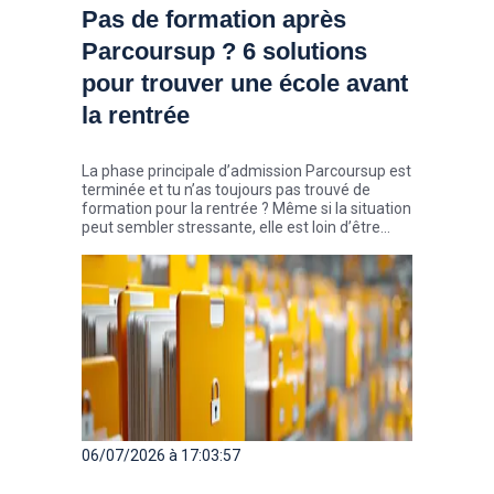
Pas de formation après
Parcoursup ? 6 solutions
pour trouver une école avant
la rentrée
La phase principale d’admission Parcoursup est
terminée et tu n’as toujours pas trouvé de
formation pour la rentrée ? Même si la situation
peut sembler stressante, elle est loin d’être
exceptionnelle. Chaque année, des milliers de
candidats décrochent une place au cours de
l’été, parfois seulement quelques semaines
avant la rentrée. Zoom sur 6 solutions pour
trouver ton école pour la rentrée.
06/07/2026 à 17:03:57