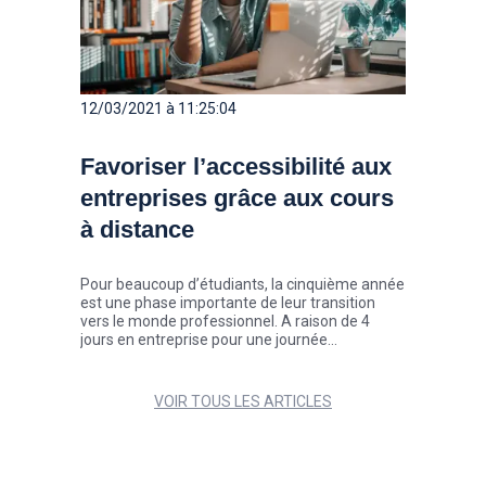
12/03/2021 à 11:25:04
Favoriser l’accessibilité aux
entreprises grâce aux cours
à distance
Pour beaucoup d’étudiants, la cinquième année
est une phase importante de leur transition
vers le monde professionnel. A raison de 4
jours en entreprise pour une journée
d’enseignement, l’ISCOM donne désormais la
possibilité aux étudiants des filières MMI
(Marque et Management de l’Innovation), Créa
VOIR TOUS LES ARTICLES
360° et International de suivre leurs cours à
distance.