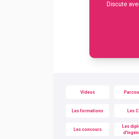
Discute avec
BTS
Écoles
Masters
Licences pro
Articles
CAP
Bac pro
Bachelors
Videos
Parcou
Les formations
Les 
Les dip
Les concours
d'ingén