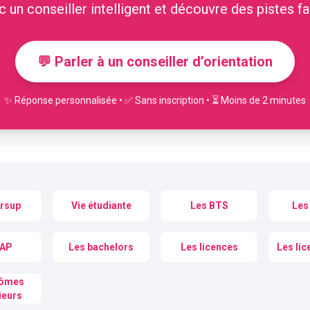
 un conseiller intelligent et découvre des pistes fa
💬 Parler à un conseiller d’orientation
✨ Réponse personnalisée • ✅ Sans inscription • ⏳ Moins de 2 minutes
rsup
Vie étudiante
Les BTS
Les
CAP
Les bachelors
Les licences
Les lic
lômes
ieurs