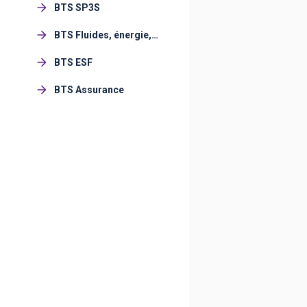
BTS SP3S
BTS Fluides, énergie,
domotique
BTS ESF
BTS Assurance