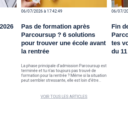
06/07/2026 à 17:42:49
06/07/20
 2026
Pas de formation après
Fin d
Parcoursup ? 6 solutions
Parco
pour trouver une école avant
tes v
la rentrée
du 11 
La phase principale d’admission Parcoursup est
terminée et tu n’as toujours pas trouvé de
formation pour la rentrée ? Même si la situation
peut sembler stressante, elle est loin d’être
exceptionnelle. Chaque année, des milliers de
candidats décrochent une place au cours de
l’été, parfois seulement quelques semaines
VOIR TOUS LES ARTICLES
avant la rentrée. Zoom sur 6 solutions pour
trouver ton école pour la rentrée.