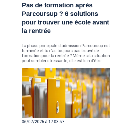
Pas de formation après
Parcoursup ? 6 solutions
pour trouver une école avant
la rentrée
La phase principale d’admission Parcoursup est
terminée et tu n’as toujours pas trouvé de
formation pour la rentrée ? Même si la situation
peut sembler stressante, elle est loin d’être
exceptionnelle. Chaque année, des milliers de
candidats décrochent une place au cours de
l’été, parfois seulement quelques semaines
avant la rentrée. Zoom sur 6 solutions pour
trouver ton école pour la rentrée.
06/07/2026 à 17:03:57