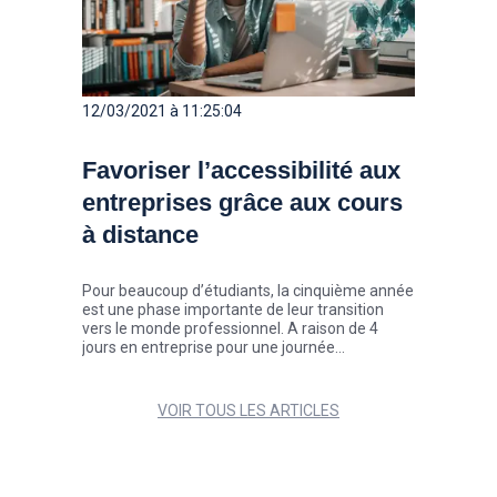
12/03/2021 à 11:25:04
Favoriser l’accessibilité aux
entreprises grâce aux cours
à distance
Pour beaucoup d’étudiants, la cinquième année
est une phase importante de leur transition
vers le monde professionnel. A raison de 4
jours en entreprise pour une journée
d’enseignement, l’ISCOM donne désormais la
possibilité aux étudiants des filières MMI
(Marque et Management de l’Innovation), Créa
VOIR TOUS LES ARTICLES
360° et International de suivre leurs cours à
distance.