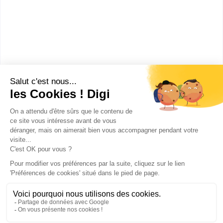
Angers
(
12
)
Marseille
(
10
)
Poitiers
(
9
)
Besançon
(
9
)
Saint-Martin-d'Hères
(
8
)
VOIR PLUS DE VILLES
Reims
(
8
)
Beaucouzé
(
8
)
Orvault
(
7
)
Saint-Étienne
(
7
)
Bron
(
6
)
Publicité sur le réseau digiSchool
Gaillard
(
6
)
C.G.U/C.G.V