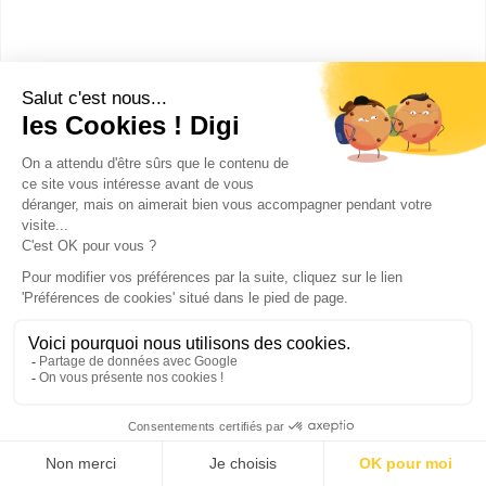
MSc -
Master of Sciences
tourisme
On compte de nombreux Masters tourisme en
France, qui ouvrent les portes à des métiers très
différents. Une vingtaine d'universités proposent
des Masters en tourisme, et certains d’entre eux
comportent des parcours en management hôtelier.
On retrouve aussi des écoles de commerce qui
disposent de cursus dédiés au secteur du
tourisme.
Enfin, il existe une vingtaine d’écoles spécialisées
en France accessibles après le bac, qui proposent
des formations en 1 à 5 ans, reconnues dans le
secteur du tourisme.