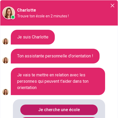
Orientation
Charlotte
Trouve ton école en 2 minutes !
Métiers du tourisme
Je suis Charlotte
Conseillers, guides, animateurs, accompagnateurs
Ton assistante personnelle d'orientation !
ou hôtesses de l’air, les
métiers du tourisme
sont
nombreux, et accessibles avec des parcours très
Je vais te mettre en relation avec les
différents. Les professionnels du tourisme
personnes qui peuvent t'aider dans ton
exercent dans les hôtels, dans des agences, mais
orientation
aussi dans des collectivités pour des villes ou des
régions. Pour en savoir plus sur les opportunités, les
cursus, les qualités à avoir et les métiers possibles
Je cherche une école
dans le secteur du tourisme, lisez cet article.