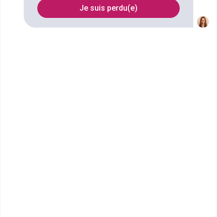
Je suis perdu(e)
FILTRES
Nom
Filtrer
Hôtesse de l'Air Steward
Voyager autour du monde, rencontrer des personnes
de diverses cultures sont le lot quotidien des
hôtesses de l’air et stewar...
Tourisme
Bac ou équivalent
Voir la fiche