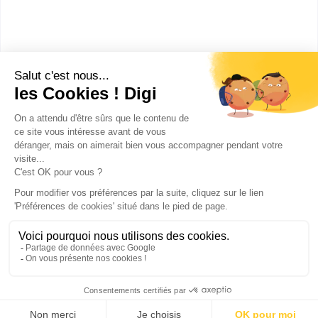
marketing touristique ?
Ces métiers peuvent aussi
t'intéresser
Publicité sur le réseau digiSchool
C.G.U/C.G.V
Contact
Tous droits réservés 2011-
2026