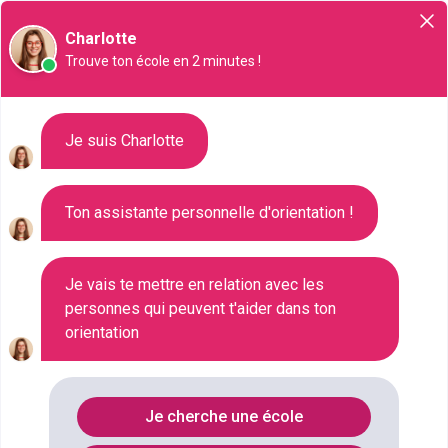
Orientation
Charlotte
Trouve ton école en 2 minutes !
Liste des 1411 Bac pro à
Je suis Charlotte
Épinay-sur-Seine
Ton assistante personnelle d'orientation !
Où faire le diplôme
BAC-PRO
à
Epinay-sur-seine
?
Je vais te mettre en relation avec les
personnes qui peuvent t'aider dans ton
orientation
Consultez ci-dessous la liste de toutes les
formations de type Bac pro à Épinay-sur-Seine
(Seine-Saint-Denis). Faites votre choix parmi les
Je cherche une école
1411 formations de type Bac pro référencées à