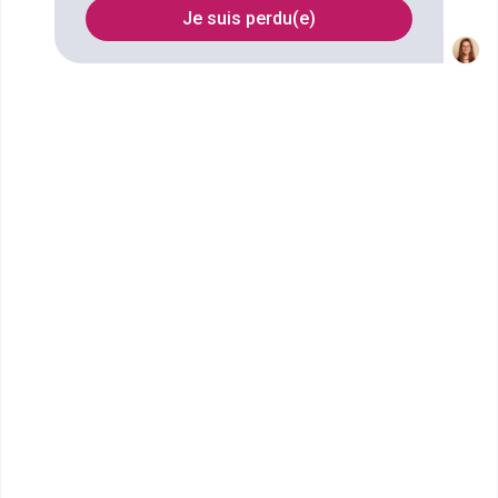
Épinay-sur-Seine
Je suis perdu(e)
FILTRES
Nom
Filtrer
École Terrade - École et CFA
de Coiffure, d'...
Bac pro Esthétique cosmétique
parfumerie
La vie à l’École Terrade de Paris OpéraUne ambiance
conviviale, des échanges enrichissants...
Bac ou équivalent
Voir la fiche