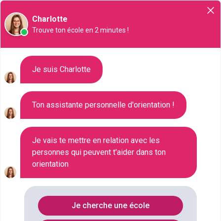
Orientation
Charlotte
Trouve ton école en 2 minutes !
Liste des 178 Bac pro à
Je suis Charlotte
Antibes
Ton assistante personnelle d'orientation !
Où faire le diplôme
BAC-PRO
à
Antibes
?
Je vais te mettre en relation avec les
personnes qui peuvent t'aider dans ton
orientation
Consultez ci-dessous la liste de toutes les
formations de type Bac pro à Antibes (Alpes-
Maritimes). Faites votre choix parmi les 178
Je cherche une école
formations de type Bac pro référencées à Antibes