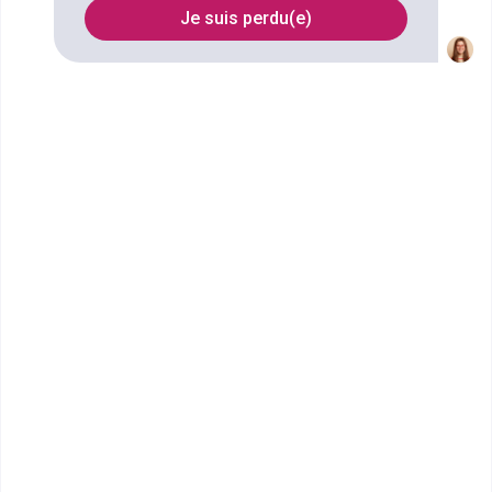
Je suis perdu(e)
FILTRES
Nom
Filtrer
École Terrade - École et CFA
de Coiffure, d'...
BAC Professionnel Métiers de
la Coiffure
Dès septembre 2023, l'Ecole et le CFA Terrade de
Nice vous ouvrent leurs portes idéalement situ&ea...
Bac ou équivalent
Voir la fiche