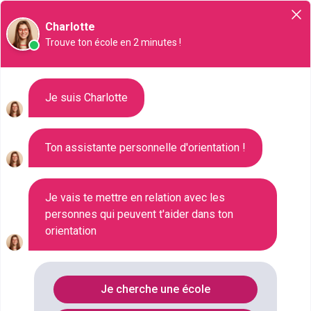
Orientation
Charlotte
Trouve ton école en 2 minutes !
Liste des 403 Bac pro à Rouen
Je suis Charlotte
Ton assistante personnelle d'orientation !
Où faire le diplôme
BAC-PRO
à
Rouen
?
Je vais te mettre en relation avec les
personnes qui peuvent t'aider dans ton
Consultez ci-dessous la liste de toutes les
orientation
formations de type Bac pro à Rouen (Seine-
Maritime). Faites votre choix parmi les 403
formations de type Bac pro référencées à Rouen
Je cherche une école
FILTRES