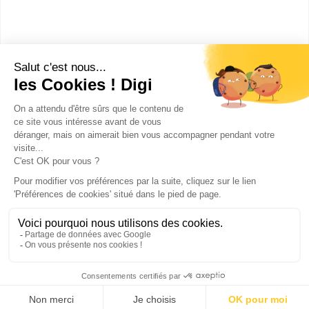
Accède à la fiche pour obtenir toutes les
informations dont tu as besoin pour réussir ton
orientation en cliquant sur le bouton ci-dessous.
Bac ou équivalent
Voir la fiche
Publicité sur le réseau digiSchool
C.G.U/C.G.V
Contact
Tous droits réservés 2011-
2026