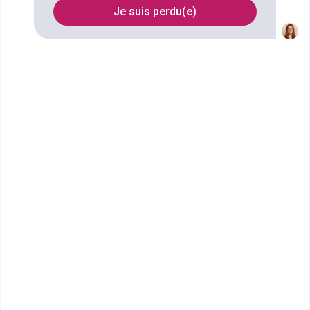
Je suis perdu(e)
Nom
Filtrer
CMA Hauts-de-France : CMA
Formation et Entre...
CAP Pâtissier
CMA Formation Hauts-de-France est le réseau de
formation professionnelle de la Chambre de Métiers
et de l&rsqu...
CAP ou équivalent
Voir la fiche
École Terrade - École et CFA