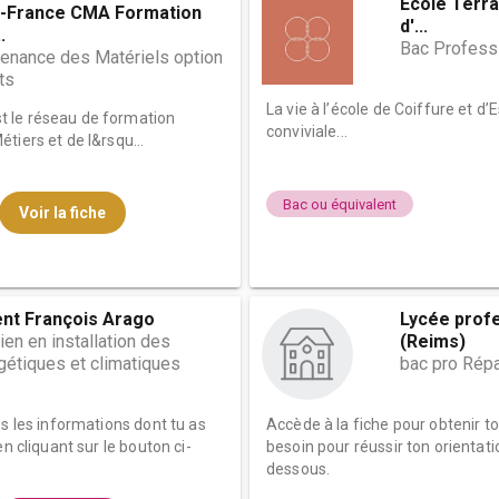
École Terra
-France CMA Formation
d'...
.
Bac Professi
nance des Matériels option
ts
La vie à l’école de Coiffure et 
 le réseau de formation
conviviale...
tiers et de l&rsqu...
Bac ou équivalent
Voir la fiche
ent François Arago
Lycée profe
ien en installation des
(Reims)
étiques et climatiques
bac pro Répa
es les informations dont tu as
Accède à la fiche pour obtenir t
n cliquant sur le bouton ci-
besoin pour réussir ton orientati
dessous.