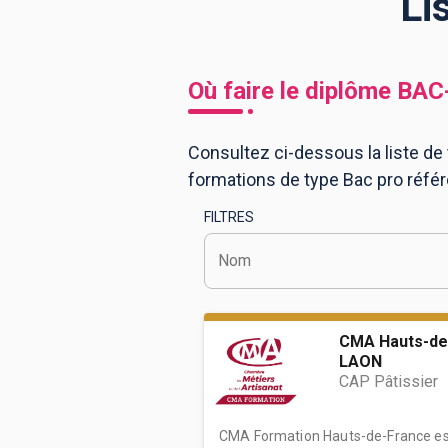
Li
BTS
Écoles
Masters
Où faire le diplôme
BAC
Licences pro
Articles
Consultez ci-dessous la liste de
CAP
formations de type Bac pro réf
Bac pro
FILTRES
Bachelors
Nom
CMA Hauts-de
LAON
CAP Pâtissier
CMA Formation Hauts-de-France est