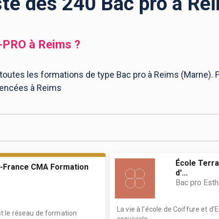
ste des 240 Bac pro à Re
-PRO
à
Reims
?
 toutes les formations de type Bac pro à Reims (Marne). F
érencées à Reims
École Terra
-France CMA Formation
d'...
Bac pro Est
La vie à l’école de Coiffure et 
 le réseau de formation