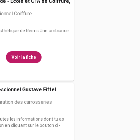
de - École et CFA de Coiffure,
onnel Coiffure
d’Esthétique de Reims Une ambiance
Voir la fiche
ssionnel Gustave Eiffel
ration des carrosseries
outes les informations dont tu as
on en cliquant sur le bouton ci-