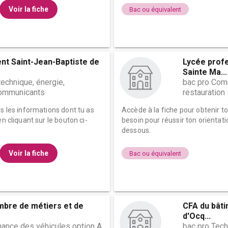
Voir la fiche
Bac ou équivalent
ent Saint-Jean-Baptiste de
Lycée profe
Sainte Ma...
technique, énergie,
bac pro Comm
ommunicants
restauration
es les informations dont tu as
Accède à la fiche pour obtenir t
n cliquant sur le bouton ci-
besoin pour réussir ton orientati
dessous.
Voir la fiche
Bac ou équivalent
mbre de métiers et de
CFA du bâti
d'Ocq...
nance des véhicules option A
bac pro Tech