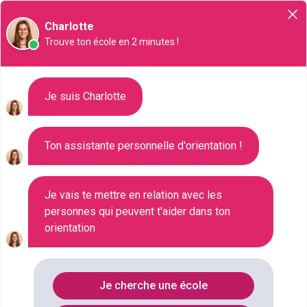
Orientation
Charlotte
Trouve ton école en 2 minutes !
Liste des 438 Bac pro à
Je suis Charlotte
Marseille
Ton assistante personnelle d'orientation !
Où faire le diplôme
BAC-PRO
à
Marseille
?
Je vais te mettre en relation avec les
personnes qui peuvent t'aider dans ton
orientation
Consultez ci-dessous la liste de toutes les
formations de type Bac pro à Marseille (Bouches-
du-Rhône). Faites votre choix parmi les 438
Je cherche une école
formations de type Bac pro référencées à Marseille