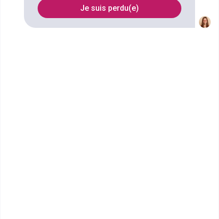
Je suis perdu(e)
FILTRES
Nom
Filtrer
École Terrade - École et CFA
de Coiffure, d'...
Bac pro Esthétique cosmétique
parfumerie
La vie à l’école de Coiffure et d’Esthétique de
MirabeauTout au long de leurs scolarit&eacu...
Bac ou équivalent
Voir la fiche