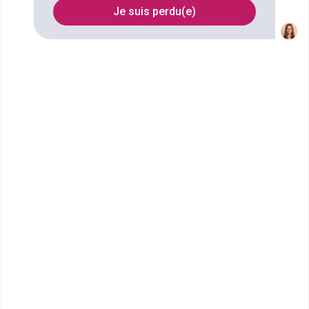
Je suis perdu(e)
FILTRES
Nom
Filtrer
École Terrade - École et CFA
de Coiffure, d'...
Bac Professionnel Métiers de la
Coiffure
Située en plein centre ville de Chartres, notre École et
CFA Terrade est proche de toutes les commodit&ea...
Bac Pro
Voir la fiche