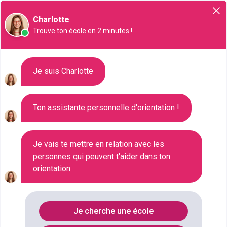
Orientation
Charlotte
Trouve ton école en 2 minutes !
Liste des 1115 Bac pro à
Je suis Charlotte
Montreuil
Ton assistante personnelle d'orientation !
Où faire le diplôme
BAC-PRO
à
Montreuil
?
Je vais te mettre en relation avec les
personnes qui peuvent t'aider dans ton
orientation
Consultez ci-dessous la liste de toutes les
formations de type Bac pro à Montreuil (Eure-et-
Loir). Faites votre choix parmi les 1115 formations
Je cherche une école
de type Bac pro référencées à Montreuil