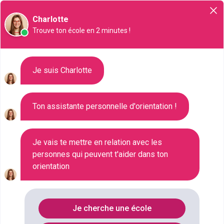
Orientation
Charlotte
Trouve ton école en 2 minutes !
Liste des 124 Bac pro à Saint-
Je suis Charlotte
Paul
Ton assistante personnelle d'orientation !
Où faire le diplôme
BAC-PRO
à
St-
paul
?
Je vais te mettre en relation avec les
personnes qui peuvent t'aider dans ton
orientation
Consultez ci-dessous la liste de toutes les
formations de type Bac pro à Saint-Paul (Corrèze).
Faites votre choix parmi les 124 formations de type
Je cherche une école
Bac pro référencées à Saint-Paul