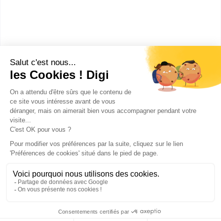
véhicules option A voitures
particulières
Accède à la fiche pour obtenir toutes les
informations dont tu as besoin pour réussir ton
orientation en cliquant sur le bouton ci-dessous.
Bac ou équivalent
Voir la fiche
Publicité sur le réseau digiSchool
C.G.U/C.G.V
Contact