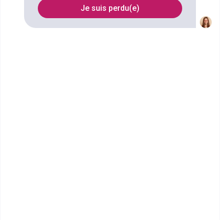
Je suis perdu(e)
FILTRES
Nom
Filtrer
UFA Notre Dame Ussel
BAC PRO Accompagnant, soins
et services à la personne
Bac ou équivalent
Voir la fiche