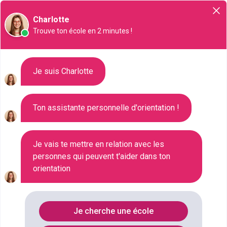
Orientation
Charlotte
Trouve ton école en 2 minutes !
Liste des 361 Bac pro à Massy
Je suis Charlotte
Ton assistante personnelle d'orientation !
Où faire le diplôme
BAC-PRO
à
Massy
?
Je vais te mettre en relation avec les
personnes qui peuvent t'aider dans ton
Consultez ci-dessous la liste de toutes les
orientation
formations de type Bac pro à Massy (Seine-
Maritime). Faites votre choix parmi les 361
formations de type Bac pro référencées à Massy
Je cherche une école
FILTRES