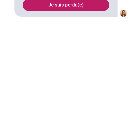
Je suis perdu(e)
Nom
Filtrer
CMA Hauts-de-France : CMA
Formation AMIENS
CAP Pâtissier
CMA Formation Hauts-de-France est le réseau de
formation professionnelle de la Chambre de Métiers
et de l&rsqu...
CAP ou équivalent
Voir la fiche
CMA Hauts-de-France : CMA