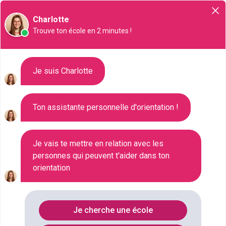
Orientation
Charlotte
Trouve ton école en 2 minutes !
Liste des 1421 Bac pro à
Je suis Charlotte
Créteil
Ton assistante personnelle d'orientation !
Où faire le diplôme
BAC-PRO
à
Creteil
?
Je vais te mettre en relation avec les
personnes qui peuvent t'aider dans ton
orientation
Consultez ci-dessous la liste de toutes les
formations de type Bac pro à Créteil (Val-de-Marne).
Faites votre choix parmi les 1421 formations de type
Je cherche une école
Bac pro référencées à Créteil