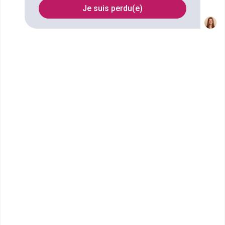
Je suis perdu(e)
FILTRES
Nom
Filtrer
École Terrade - École et CFA
de Coiffure, d'...
Bac pro Esthétique cosmétique
parfumerie
La vie à l’École Terrade de Paris OpéraUne ambiance
conviviale, des échanges enrichissants...
Bac ou équivalent
Voir la fiche