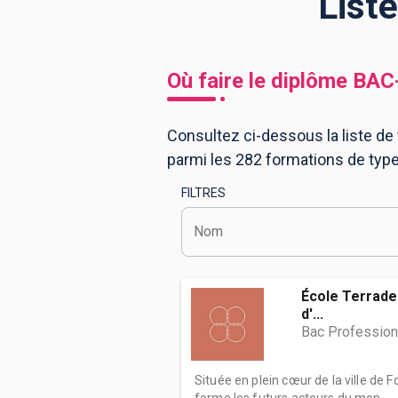
List
BTS
Écoles
Masters
Où faire le diplôme
BAC
Licences pro
Articles
Consultez ci-dessous la liste de 
CAP
parmi les 282 formations de typ
Bac pro
FILTRES
Bachelors
Nom
École Terrade 
d'...
Bac Professionn
Située en plein cœur de la ville de 