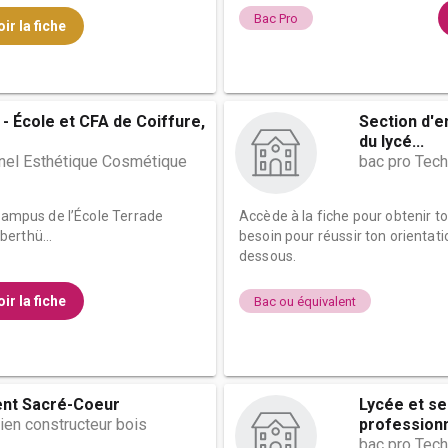
Bac Pro
ir la fiche
- École et CFA de Coiffure,
Section d'
du lycé...
nel Esthétique Cosmétique
bac pro Tech
 campus de l’École Terrade
Accède à la fiche pour obtenir t
erthü...
besoin pour réussir ton orientati
dessous.
ir la fiche
Bac ou équivalent
ent Sacré-Coeur
Lycée et s
ien constructeur bois
professionn
bac pro Tec