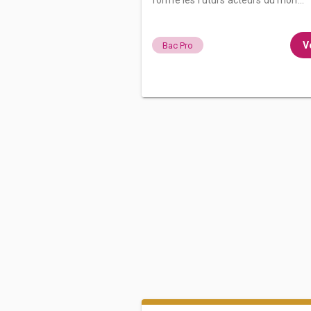
forme les futurs acteurs du mon...
Vo
Bac Pro