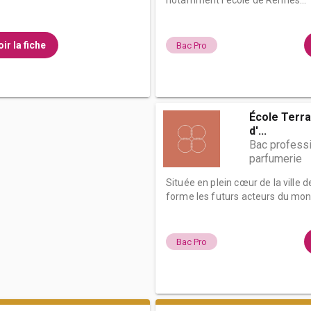
notamment l’école de Rennes...
ir la fiche
Bac Pro
École Terra
d'...
Bac profess
parfumerie
Située en plein cœur de la ville 
forme les futurs acteurs du mon.
Bac Pro