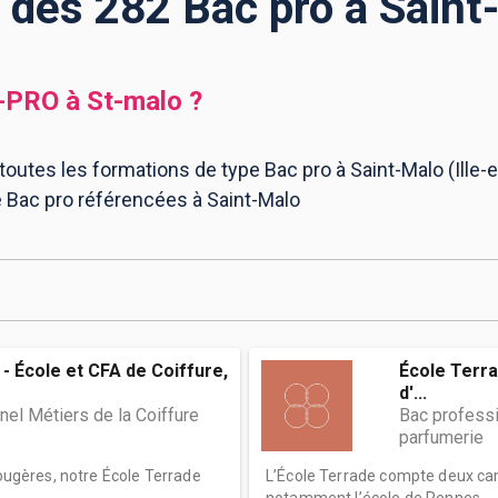
e des 282 Bac pro à Saint
-PRO
à
St-malo
?
toutes les formations de type Bac pro à Saint-Malo (Ille-et
e Bac pro référencées à Saint-Malo
- École et CFA de Coiffure,
École Terra
d'...
el Métiers de la Coiffure
Bac profess
parfumerie
Fougères, notre École Terrade
L’École Terrade compte deux cam