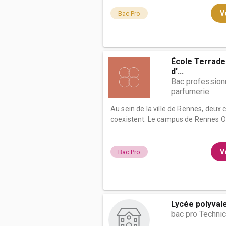
Vo
Bac Pro
École Terrade 
d'...
Bac profession
parfumerie
Au sein de la ville de Rennes, deux
coexistent. Le campus de Rennes Ob
Vo
Bac Pro
Lycée polyval
bac pro Technic