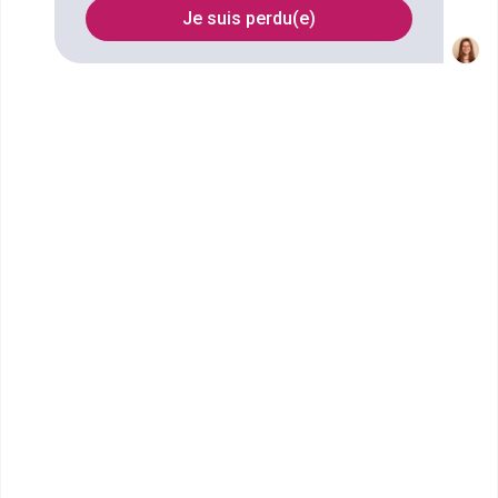
Je suis perdu(e)
Filtrer
UFA Frantsesenia
BAC PRO Métiers de l'accueil
Bac ou équivalent
Voir la fiche
UFA Armand David
BAC PRO Agro Equipements
(Tle)