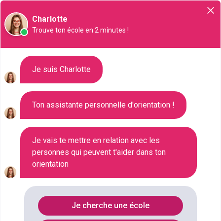
Orientation
Charlotte
Trouve ton école en 2 minutes !
Liste des 216 Bac pro à Pau
Je suis Charlotte
Ton assistante personnelle d'orientation !
Où faire le diplôme
BAC-PRO
à
Pau
?
Consultez ci-dessous la liste de toutes les
Je vais te mettre en relation avec les
personnes qui peuvent t'aider dans ton
formations de type Bac pro à Pau (Pyrénées-
orientation
Atlantiques). Faites votre choix parmi les 216
formations de type Bac pro référencées à Pau
FILTRES
Je cherche une école
Nom