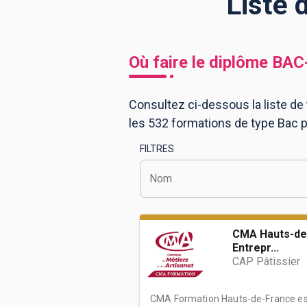
Liste 
BTS
Écoles
Masters
Où faire le diplôme
BAC
Licences pro
Articles
Consultez ci-dessous la liste de 
CAP
les 532 formations de type Bac 
Bac pro
FILTRES
Bachelors
Nom
CMA Hauts-de
Entrepr...
CAP Pâtissier
CMA Formation Hauts-de-France est