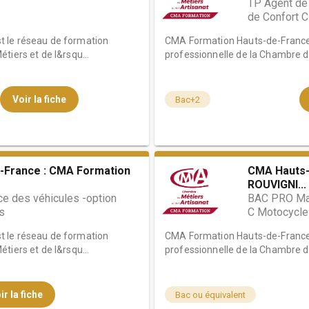
TP Agent de
de Confort 
 le réseau de formation
CMA Formation Hauts-de-France 
tiers et de l&rsqu...
professionnelle de la Chambre de
Voir la fiche
Bac+2
-France : CMA Formation
CMA Hauts-
ROUVIGNI...
e des véhicules -option
BAC PRO Mai
s
C Motocycle
 le réseau de formation
CMA Formation Hauts-de-France 
tiers et de l&rsqu...
professionnelle de la Chambre de
ir la fiche
Bac ou équivalent