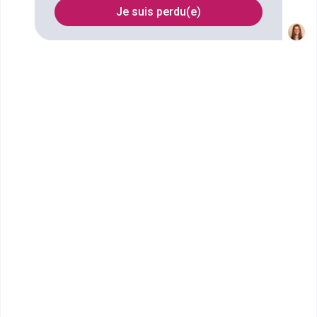
Je suis perdu(e)
FILTRES
Nom
Filtrer
École Terrade - École et CFA
de Coiffure, d'...
BAC Professionnel Esthétique
Cosmétique Parfumerie
Forte de plus de 30 ans d'excellence pédagogique,
l’École Terrade de Montpellier est l'école...
Bac ou équivalent
Voir la fiche