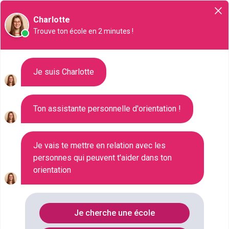
Orientation
Charlotte
Trouve ton école en 2 minutes !
Liste des 288 Bac pro à
Je suis Charlotte
Montpellier
Ton assistante personnelle d'orientation !
Où faire le diplôme
BAC-PRO
à
Montpellier
?
Je vais te mettre en relation avec les
personnes qui peuvent t'aider dans ton
orientation
Consultez ci-dessous la liste de toutes les
formations de type Bac pro à Montpellier (Hérault).
Faites votre choix parmi les 288 formations de type
Je cherche une école
Bac pro référencées à Montpellier