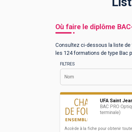
Lis
BTS
Écoles
Masters
Où faire le diplôme
BAC
Licences pro
Articles
Consultez ci-dessous la liste de
CAP
les 124 formations de type Bac 
Bac pro
FILTRES
Bachelors
Nom
UFA Saint Jea
BAC PRO Optiqu
terminale)
Accède à la fiche pour obtenir tout