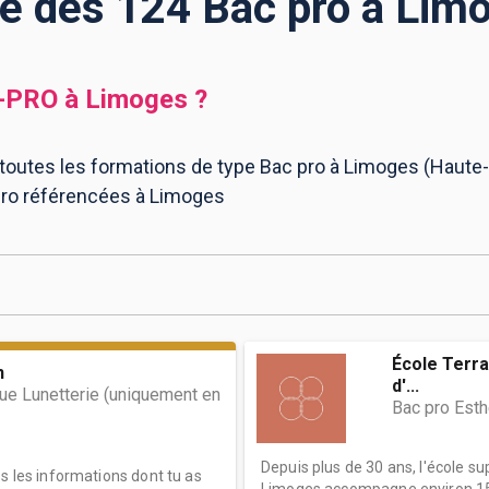
te des 124 Bac pro à Lim
-PRO
à
Limoges
?
 toutes les formations de type Bac pro à Limoges (Haute-
pro référencées à Limoges
École Terra
n
d'...
e Lunetterie (uniquement en
Bac pro Est
Depuis plus de 30 ans, l'école s
es les informations dont tu as