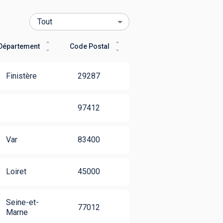
Département
Code Postal
Finistère
29287
97412
Var
83400
Loiret
45000
Seine-et-
77012
Marne