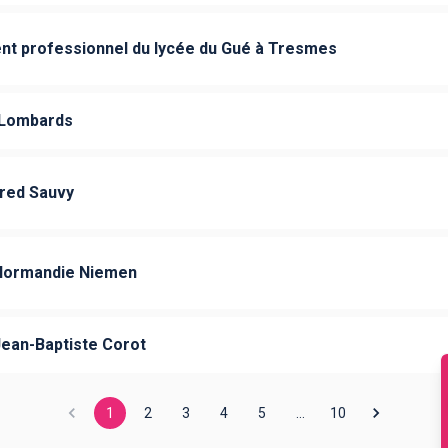
nt professionnel du lycée du Gué à Tresmes
 Lombards
fred Sauvy
 Normandie Niemen
Jean-Baptiste Corot
1
2
3
4
5
…
10