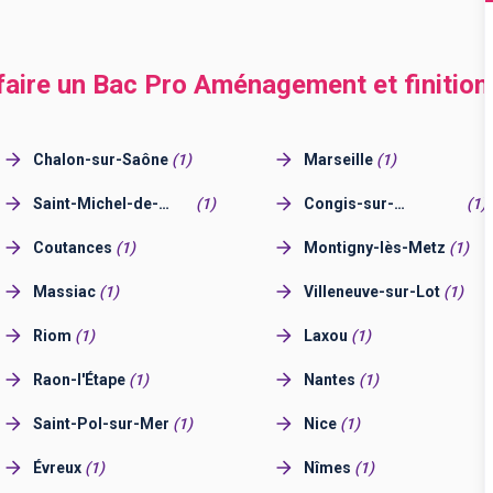
 faire un Bac Pro Aménagement et finition
Chalon-sur-Saône
(
1
)
Marseille
(
1
)
Saint-Michel-de-
(
1
)
Congis-sur-
(
1
)
Maurienne
Thérouanne
Coutances
(
1
)
Montigny-lès-Metz
(
1
)
Massiac
(
1
)
Villeneuve-sur-Lot
(
1
)
Riom
(
1
)
Laxou
(
1
)
Raon-l'Étape
(
1
)
Nantes
(
1
)
Saint-Pol-sur-Mer
(
1
)
Nice
(
1
)
Évreux
(
1
)
Nîmes
(
1
)