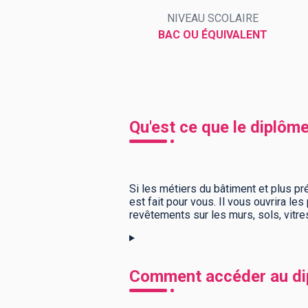
NIVEAU SCOLAIRE
BAC OU ÉQUIVALENT
BTS
Écoles
Masters
Licences pro
Articles
CAP
Qu'est ce que le diplôm
Bac pro
Bachelors
Si les métiers du bâtiment et plus p
est fait pour vous. Il vous ouvrira l
revêtements sur les murs, sols, vitr
Comment accéder au dip