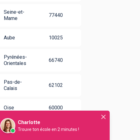
Seine-et-
77440
Marne
Aube
10025
Pyrénées-
66740
Orientales
Pas-de-
62102
Calais
Oise
60000
Charlotte
Trouve ton école en 2 minutes !