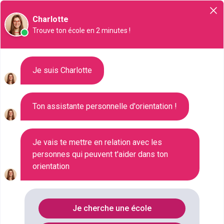
Orientation
Charlotte
Trouve ton école en 2 minutes !
Liste des 208 Bac pro à La
Je suis Charlotte
Rochelle
Ton assistante personnelle d'orientation !
Où faire le diplôme
BAC-PRO
à
La-
rochelle
?
Je vais te mettre en relation avec les
personnes qui peuvent t'aider dans ton
orientation
Consultez ci-dessous la liste de toutes les
formations de type Bac pro à La Rochelle (Charente-
Maritime). Faites votre choix parmi les 208
Je cherche une école
formations de type Bac pro référencées à La