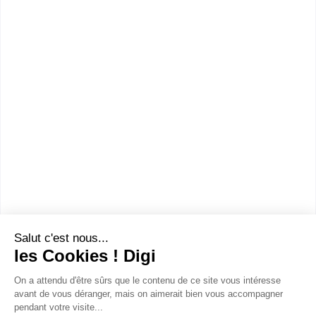
Bac ou équivalent
Voir la fiche
Lycée polyvalent Sainte-Marie
bac pro Accompagnement, soins
et services à la personne option
A : à domicile
Accède à la fiche pour obtenir toutes les
informations dont tu as besoin pour réussir ton
orientation en cliquant sur le bouton ci-dessous.
Bac ou équivalent
Voir la fiche