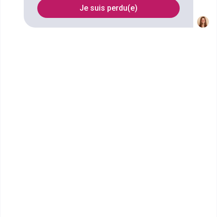
Rochelle
Je suis perdu(e)
FILTRES
Nom
Filtrer
École Terrade - École et CFA
de Coiffure, d'...
Bac Professionnel Métiers de la
Coiffure
L’École Terrade de La Rochelle propose
des formations en esthétique, des formations en
coiffur...
Bac Pro
Voir la fiche