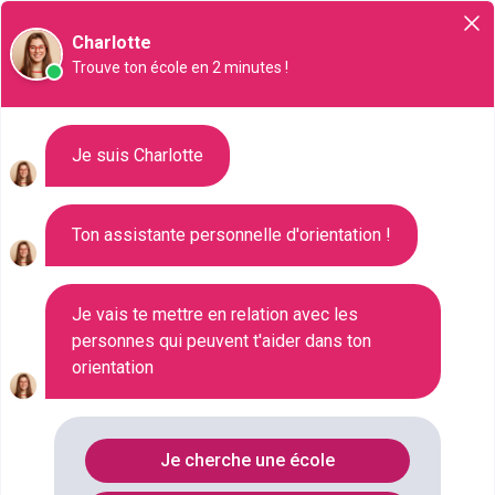
Orientation
Charlotte
Trouve ton école en 2 minutes !
Liste des 203 Bac pro à Lorient
Je suis Charlotte
Ton assistante personnelle d'orientation !
Où faire le diplôme
BAC-PRO
à
Lorient
?
Je vais te mettre en relation avec les
personnes qui peuvent t'aider dans ton
Consultez ci-dessous la liste de toutes les
orientation
formations de type Bac pro à Lorient (Morbihan).
Faites votre choix parmi les 203 formations de type
Bac pro référencées à Lorient
Je cherche une école
FILTRES