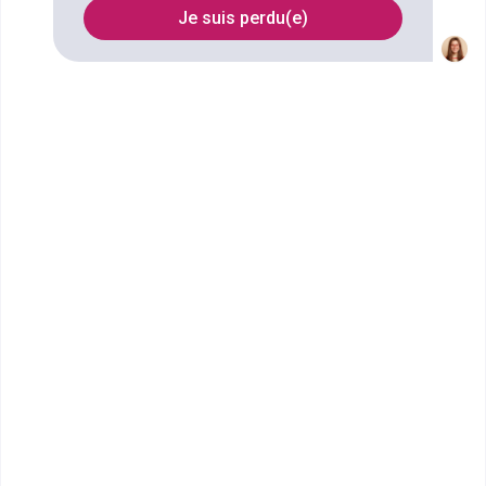
Je suis perdu(e)
Nom
Filtrer
Lycée polyvalent Le Paraclet
bac pro Boulanger pâtissier
Accède à la fiche pour obtenir toutes les
informations dont tu as besoin pour réussir ton
orientation en cliquant sur le bouton ci-dessous.
Bac ou équivalent
Voir la fiche
Lycée professionnel Jean