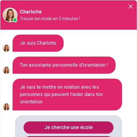
Orientation
Charlotte
Trouve ton école en 2 minutes !
Liste des 177 Bac pro à Nice
Je suis Charlotte
Ton assistante personnelle d'orientation !
Où faire le diplôme
BAC-PRO
à
Nice
?
Consultez ci-dessous la liste de toutes les
Je vais te mettre en relation avec les
personnes qui peuvent t'aider dans ton
formations de type Bac pro à Nice (Alpes-
orientation
Maritimes). Faites votre choix parmi les 177
formations de type Bac pro référencées à Nice
FILTRES
Je cherche une école
Nom