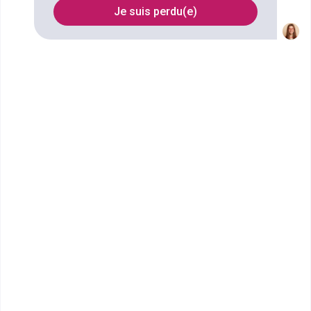
Je suis perdu(e)
Filtrer
École Terrade - École et CFA
de Coiffure, d'...
BAC Professionnel Métiers de
la Coiffure
Dès septembre 2023, l'Ecole et le CFA Terrade de
Nice vous ouvrent leurs portes idéalement situ&ea...
Bac ou équivalent
Voir la fiche
CFA de l'hôtellerie de Nice
bac pro Cuisine