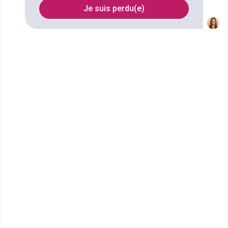
Je suis perdu(e)
FILTRES
Nom
Filtrer
École Terrade - École et CFA
de Coiffure, d'...
Bac Professionnel Métiers de la
Coiffure
Située en plein centre ville de Chartres, notre École et
CFA Terrade est proche de toutes les commodit&ea...
Bac Pro
Voir la fiche