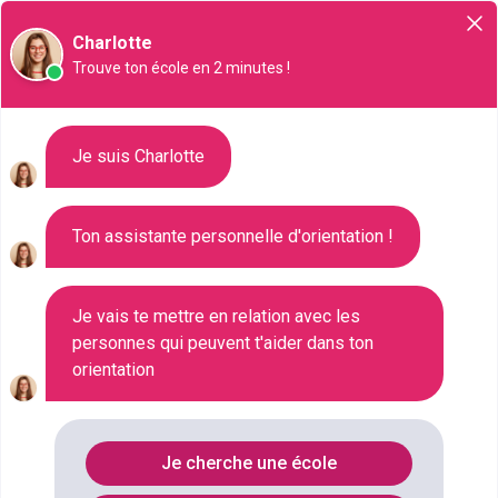
Orientation
Charlotte
Trouve ton école en 2 minutes !
Liste des 1430 Bac pro à
Je suis Charlotte
Meudon
Ton assistante personnelle d'orientation !
Où faire le diplôme
BAC-PRO
à
Meudon
?
Je vais te mettre en relation avec les
personnes qui peuvent t'aider dans ton
orientation
Consultez ci-dessous la liste de toutes les
formations de type Bac pro à Meudon (Hauts-de-
Seine). Faites votre choix parmi les 1430 formations
Je cherche une école
de type Bac pro référencées à Meudon