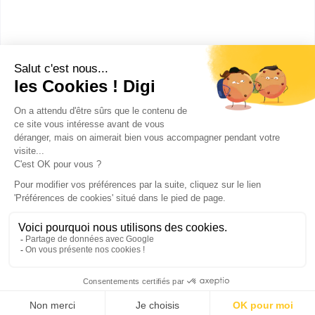
Accède à la fiche pour obtenir toutes les
informations dont tu as besoin pour réussir ton
orientation en cliquant sur le bouton ci-dessous.
Bac ou équivalent
Voir la fiche
Publicité sur le réseau digiSchool
C.G.U/C.G.V
Contact
Tous droits réservés 2011-
2026