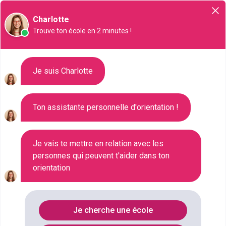
Orientation
Charlotte
Trouve ton école en 2 minutes !
Liste des 289 Bac pro à Pessac
Je suis Charlotte
Ton assistante personnelle d'orientation !
Où faire le diplôme
BAC-PRO
à
Pessac
?
Je vais te mettre en relation avec les
personnes qui peuvent t'aider dans ton
Consultez ci-dessous la liste de toutes les
orientation
formations de type Bac pro à Pessac (Gironde).
Faites votre choix parmi les 289 formations de type
Bac pro référencées à Pessac
Je cherche une école
FILTRES