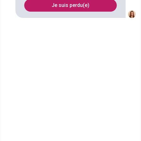
Je suis perdu(e)
Nom
Filtrer
UFA Saint Michel Blanquefort
BAC PRO Accompagnement,
Soins et Services à la Personne
Option Structure
Bac ou équivalent
Voir la fiche
UFA Saint Michel Blanquefort