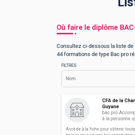
Lis
BTS
Écoles
Masters
Où faire le diplôme
BAC
Licences pro
Articles
Consultez ci-dessous la liste de
CAP
44 formations de type Bac pro 
Bac pro
FILTRES
Bachelors
Nom
CFA de la Cha
Guyane
bac pro Accomp
à la personne o
Accède à la fiche pour obtenir tout