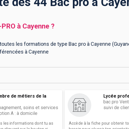
te des 44 Bac pro à Cay
-PRO
à
Cayenne
?
 toutes les formations de type Bac pro à Cayenne (Guyane)
référencées à Cayenne
mbre de métiers de la
Lycée prof
bac pro Vent
agnement, soins et services
suivi de clie
ption A : à domicile
es les informations dont tu as
Accède à la fiche pour obtenir t