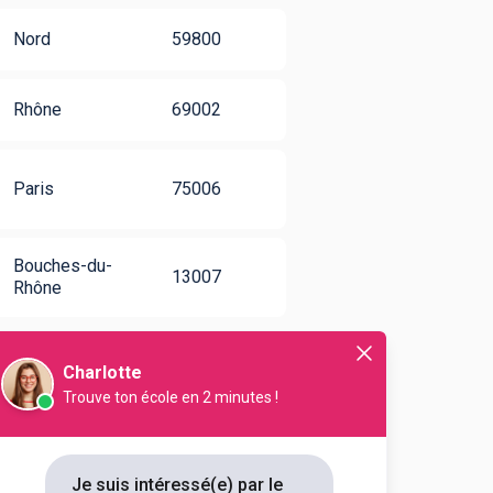
Nord
59800
Rhône
69002
Paris
75006
Bouches-du-
13007
Rhône
Charlotte
Trouve ton école en 2 minutes !
stauration option B :
Je suis intéressé(e) par le