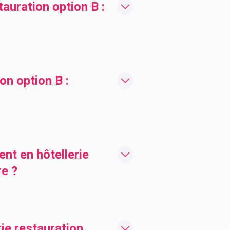
uration option B :
n option B :
t en hôtellerie
re ?
ie restauration