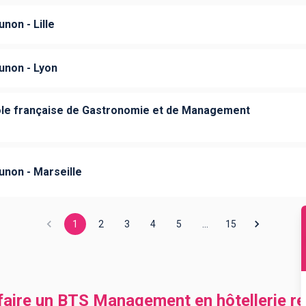
non - Lille
unon - Lyon
cole française de Gastronomie et de Management
unon - Marseille
1
2
3
4
5
…
15
 faire un BTS Management en hôtellerie re