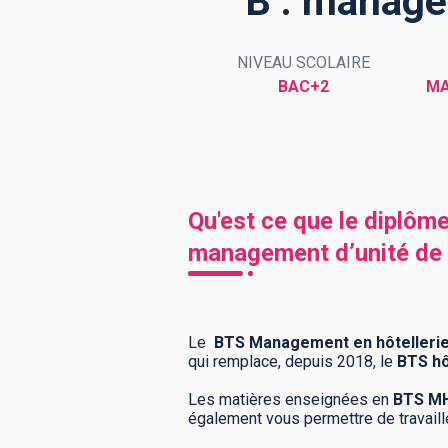
B : manage
NIVEAU SCOLAIRE
BTS
Écoles
Masters
BAC+2
MA
Licences pro
Articles
CAP
Bac pro
Qu'est ce que le diplôm
Bachelors
management d’unité de p
Le
BTS Management en hôtellerie 
qui remplace, depuis 2018, le
BTS hôt
Les matières enseignées en
BTS MH
également vous permettre de travaille