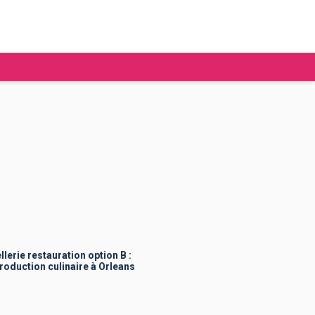
tudier à l'étranger
Ecoles de commerce
Job étudiant
BAFA
Ecoles d'ingénieur
ie étudiante
Universités
ogement étudiant
erie restauration option B :
oduction culinaire à Orleans
ourses