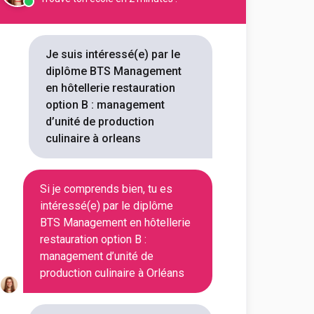
 Saint-Louis (Montargis)
ie-restauration option B art
t de la table et du service
Je suis intéressé(e) par le
diplôme BTS Management
outes les informations dont tu as
en hôtellerie restauration
on en cliquant sur le bouton ci-
option B : management
d’unité de production
culinaire à orleans
Voir la fiche
Si je comprends bien, tu es
intéressé(e) par le diplôme
hôtellerie et du tourisme du
BTS Management en hôtellerie
ie-restauration option B art
restauration option B :
t de la table et du service
management d’unité de
production culinaire à Orléans
outes les informations dont tu as
on en cliquant sur le bouton ci-