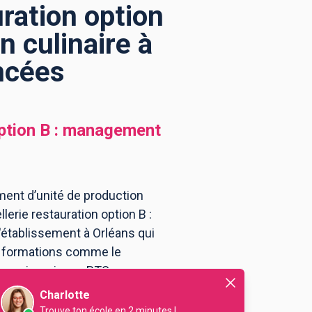
ration option
 culinaire à
ncées
ption B : management
ment d’unité de production
erie restauration option B :
'établissement à Orléans qui
es formations comme le
vous inscrire au BTS
ire à Orléans .
Charlotte
Trouve ton école en 2 minutes !