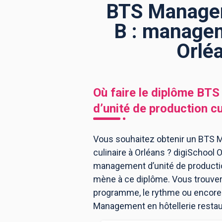
BTS Manageme
B : managem
BTS
Écoles
Masters
Orlé
Licences pro
Articles
CAP
Où faire le diplôme
BTS 
Bac pro
d’unité de production cu
Bachelors
Vous souhaitez obtenir un BTS M
culinaire à Orléans ? digiSchool 
management d’unité de productio
mène à ce diplôme. Vous trouver
programme, le rythme ou encore l
Management en hôtellerie restaur