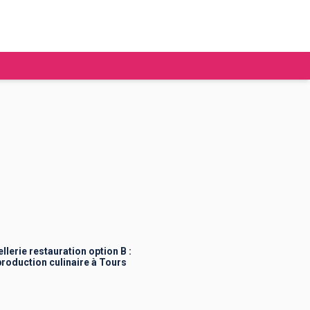
tudier à l'étranger
Ecoles de commerce
Job étudiant
BAFA
Ecoles d'ingénieur
ie étudiante
Universités
ogement étudiant
erie restauration option B :
roduction culinaire à Tours
ourses