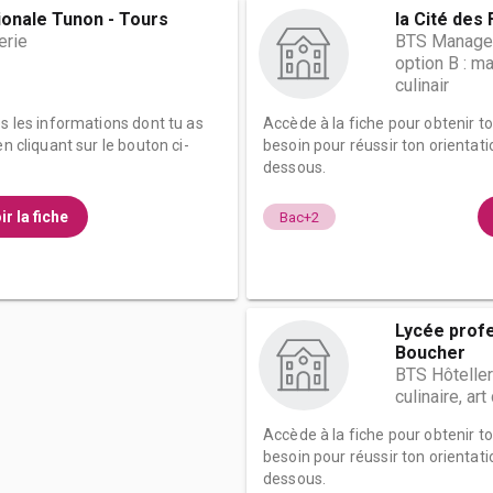
ionale Tunon - Tours
la Cité des
erie
BTS Manageme
option B : m
culinair
es les informations dont tu as
Accède à la fiche pour obtenir t
n cliquant sur le bouton ci-
besoin pour réussir ton orientati
dessous.
ir la fiche
Bac+2
Lycée prof
Boucher
BTS Hôteller
culinaire, ar
Accède à la fiche pour obtenir t
besoin pour réussir ton orientati
dessous.