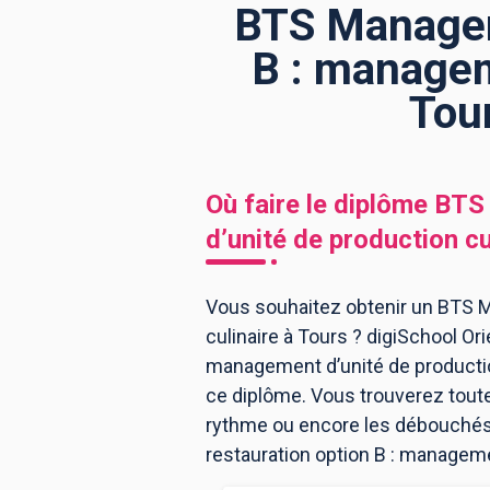
BTS Manageme
B : managem
BTS
Écoles
Masters
Tou
Licences pro
Articles
CAP
Où faire le diplôme
BTS 
Bac pro
d’unité de production cu
Bachelors
Vous souhaitez obtenir un BTS M
culinaire à Tours ? digiSchool Or
management d’unité de productio
ce diplôme. Vous trouverez tout
rythme ou encore les débouchés, 
restauration option B : managemen