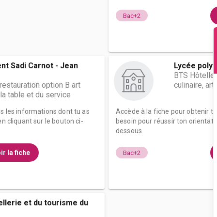
Bac+2
nt Sadi Carnot - Jean
Lycée polyv
BTS Hôteller
restauration option B art
culinaire, ar
 la table et du service
es les informations dont tu as
Accède à la fiche pour obtenir t
n cliquant sur le bouton ci-
besoin pour réussir ton orientati
dessous.
ir la fiche
Bac+2
ellerie et du tourisme du