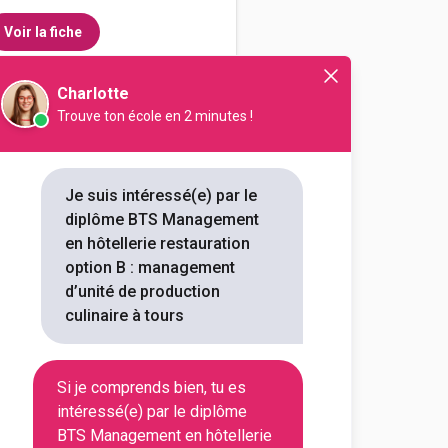
Voir la fiche
Charlotte
Trouve ton école en 2 minutes !
alent Sainte-Catherine
ie-restauration option B art
t de la table et du service
Je suis intéressé(e) par le
diplôme BTS Management
outes les informations dont tu as
en hôtellerie restauration
on en cliquant sur le bouton ci-
option B : management
d’unité de production
culinaire à tours
Voir la fiche
Si je comprends bien, tu es
intéressé(e) par le diplôme
BTS Management en hôtellerie