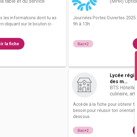
 la table et du service
(MHR) Optio
es les informations dont tu as
Journées Portes Ouvertes 2025:
n cliquant sur le bouton ci-
9h à 13h
ir la fiche
Bac+2
Lycée régio
des m...
BTS Hôteller
culinaire, ar
Accède à la fiche pour obtenir t
besoin pour réussir ton orientati
dessous.
Bac+2