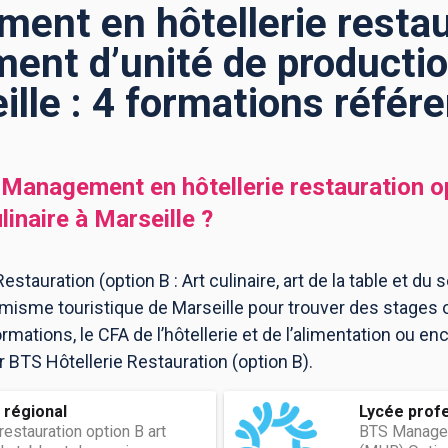
nt en hôtellerie restau
ent d’unité de production
ille : 4 formations référ
Management en hôtellerie restauration o
linaire
à
Marseille
?
stauration (option B : Art culinaire, art de la table et du s
misme touristique de Marseille pour trouver des stages 
ions, le CFA de l’hôtellerie et de l’alimentation ou enco
r BTS Hôtellerie Restauration (option B).
 régional
Lycée prof
restauration option B art
BTS Managem