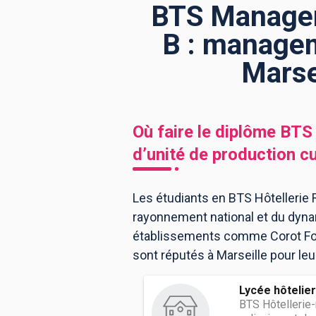
BTS Manageme
B : managem
BTS
Écoles
Masters
Marse
Licences pro
Articles
CAP
Où faire le diplôme
BTS 
Bac pro
d’unité de production cu
Bachelors
Les étudiants en BTS Hôtellerie Re
rayonnement national et du dyna
établissements comme Corot Format
sont réputés à Marseille pour leu
Lycée hôtelier
BTS Hôtellerie-