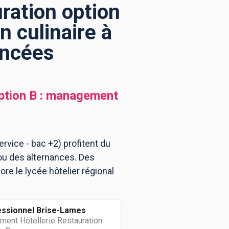
ration option
 culinaire à
encées
ption B : management
ervice - bac +2) profitent du
ou des alternances. Des
re le lycée hôtelier régional
essionnel Brise-Lames
ent Hôtellerie Restauration