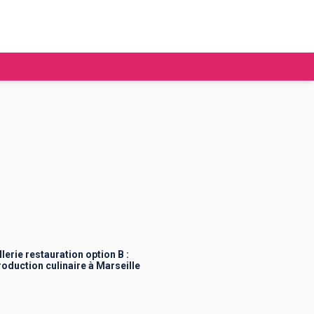
tudier à l'étranger
Ecoles de commerce
Job étudiant
BAFA
Ecoles d'ingénieur
ie étudiante
Universités
ogement étudiant
rie restauration option B :
duction culinaire à Marseille
ourses