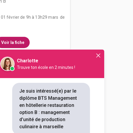
n B
 01 février de 9h à 13h29 mars de
Voir la fiche
Charlotte
Trouve ton école en 2 minutes !
nal Anne-Sophie Pic - Lycée
ie-restauration option B art
t de la table et du service
Je suis intéressé(e) par le
diplôme BTS Management
outes les informations dont tu as
en hôtellerie restauration
on en cliquant sur le bouton ci-
option B : management
d’unité de production
culinaire à marseille
Voir la fiche