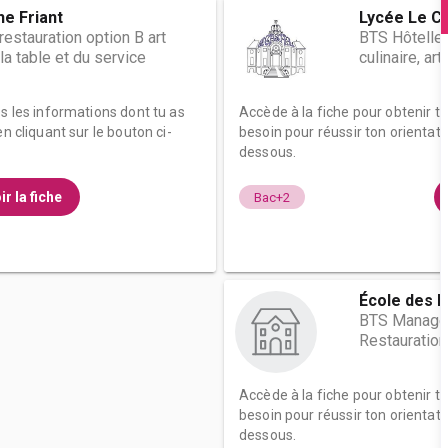
he Friant
Lycée Le Ca
restauration option B art
BTS Hôteller
 la table et du service
culinaire, ar
es les informations dont tu as
Accède à la fiche pour obtenir t
n cliquant sur le bouton ci-
besoin pour réussir ton orientati
dessous.
ir la fiche
Bac+2
École des M
BTS Managem
Restauration
Accède à la fiche pour obtenir t
besoin pour réussir ton orientati
dessous.