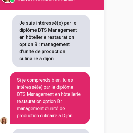
stel
ie-restauration option B art
t de la table et du service
Je suis intéressé(e) par le
diplôme BTS Management
outes les informations dont tu as
en hôtellerie restauration
on en cliquant sur le bouton ci-
option B : management
d’unité de production
culinaire à dijon
Voir la fiche
Si je comprends bien, tu es
intéressé(e) par le diplôme
étiers – Dijon Métropole
BTS Management en hôtellerie
ent en Hôtellerie et
 (Option B)
restauration option B :
management d’unité de
production culinaire à Dijon
outes les informations dont tu as
on en cliquant sur le bouton ci-