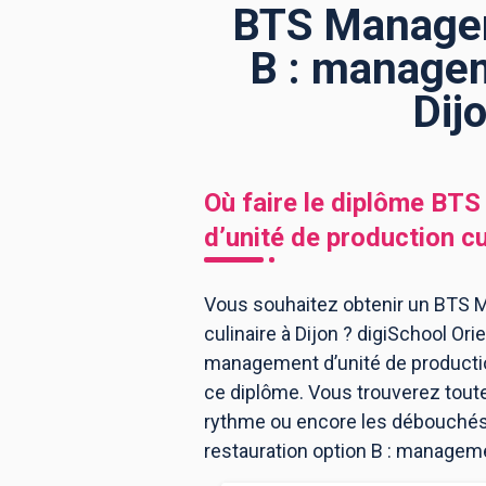
BTS Manageme
B : managem
BTS
Écoles
Masters
Dij
Licences pro
Articles
CAP
Où faire le diplôme
BTS 
Bac pro
d’unité de production cu
Bachelors
Vous souhaitez obtenir un BTS M
culinaire à Dijon ? digiSchool Or
management d’unité de productio
ce diplôme. Vous trouverez tout
rythme ou encore les débouchés, 
restauration option B : managemen