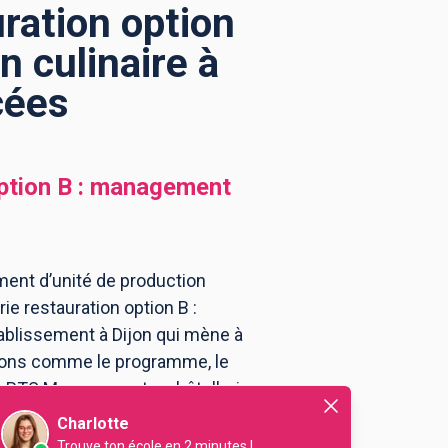
ration option
 culinaire à
cées
ption B : management
ment d’unité de production
ie restauration option B :
ablissement à Dijon qui mène à
tions comme le programme, le
 au BTS Management en hôtellerie
Charlotte
Trouve ton école en 2 minutes !