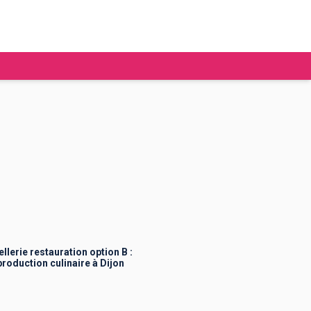
tudier à l'étranger
Ecoles de commerce
Job étudiant
BAFA
Ecoles d'ingénieur
ie étudiante
Universités
ogement étudiant
erie restauration option B :
roduction culinaire à Dijon
ourses