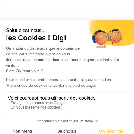
Accède à la fiche pour obtenir toutes les
informations dont tu as besoin pour réussir ton
orientation en cliquant sur le bouton ci-dessous.
Bac+2
Voir la fiche
Publicité sur le réseau digiSchool
C.G.U/C.G.V
Contact
Tous droits réservés 2011-
2026