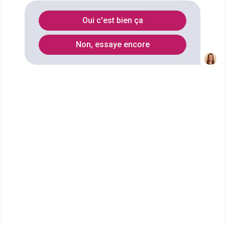
culinaire
à
Charleville-mezieres
?
Oui c'est bien ça
Vous souhaitez obtenir un BTS Management en
Non, essaye encore
hôtellerie restauration option B : management
d’unité de production culinaire à Charleville-
Mézières ? digiSchool Orientation a trouvé pour
vous 6 BTS Management en hôtellerie restauration
option B : management d’unité de production
culinaire à Charleville-Mézières. Renseignez-vous
ci-dessous sur l'établissement à Charleville-
Mézières qui mène à ce diplôme. Vous trouverez
toutes les informations sur les établissements et
les formations comme le programme, le rythme ou
encore les débouchés, mais aussi tout ce qu'il faut
savoir pour vous inscrire au BTS Management en
hôtellerie restauration option B : management