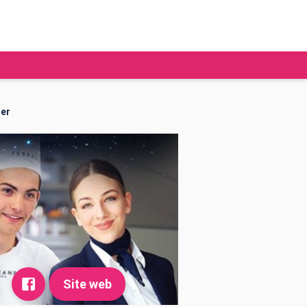
ier
tudier à l'étranger
Ecoles de commerce
Job étudiant
BAFA
Ecoles d'ingénieur
ie étudiante
Universités
ogement étudiant
ourses
Site web