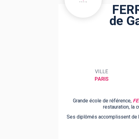
FERR
de G
BTS
Écoles
Masters
Licences pro
Articles
CAP
Bac pro
Bachelors
VILLE
PARIS
Grande école de référence,
FE
restauration, la 
Ses diplômés accomplissent de b